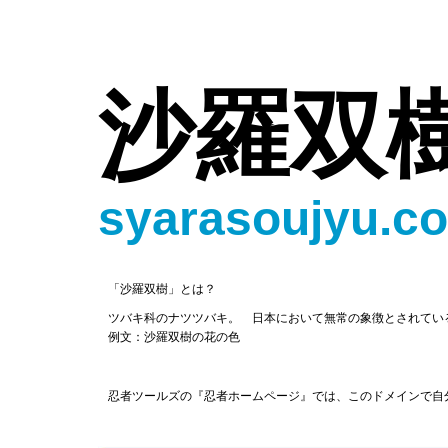
沙羅双
syarasoujyu.c
「沙羅双樹」とは？
ツバキ科のナツツバキ。 日本において無常の象徴とされてい
例文：沙羅双樹の花の色
忍者ツールズの『忍者ホームページ』では、このドメインで自